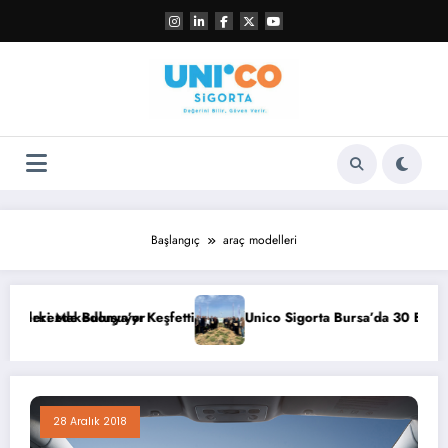
İçeriğe
atla
Başlangıç
araç modelleri
erkezde Buluşuyor
eri Makedonya’yı Keşfetti
Unico Sigorta Bursa’da 30 Bin Fidana
28 Aralık 2018