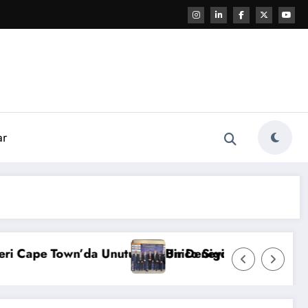
ar
e Town’da Unutulmaz Bir Deneyim Yaşadı
Unico Sigorta, ExploRe & ReCo